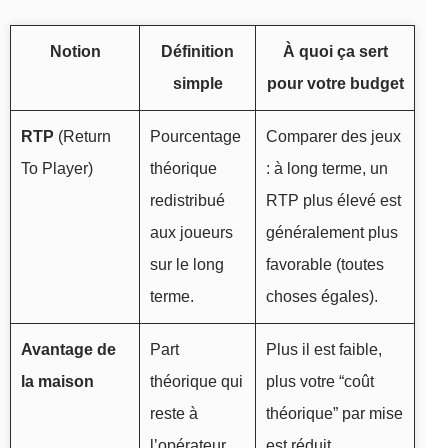
Notion
Définition
À quoi ça sert
simple
pour votre budget
RTP
(Return
Pourcentage
Comparer des jeux
To Player)
théorique
: à long terme, un
redistribué
RTP plus élevé est
aux joueurs
généralement plus
sur le long
favorable (toutes
terme.
choses égales).
Avantage de
Part
Plus il est faible,
la maison
théorique qui
plus votre “coût
reste à
théorique” par mise
l’opérateur
est réduit.