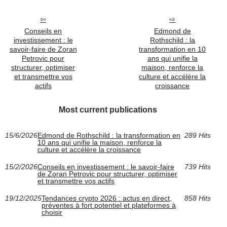
Conseils en
Edmond de
investissement : le
Rothschild : la
savoir-faire de Zoran
transformation en 10
Petrovic pour
ans qui unifie la
structurer, optimiser
maison, renforce la
et transmettre vos
culture et accélère la
actifs
croissance
Most current publications
15/6/2026
Edmond de Rothschild : la transformation en
289 Hits
10 ans qui unifie la maison, renforce la
culture et accélère la croissance
15/2/2026
Conseils en investissement : le savoir-faire
739 Hits
de Zoran Petrovic pour structurer, optimiser
et transmettre vos actifs
19/12/2025
Tendances crypto 2026 : actus en direct,
858 Hits
préventes à fort potentiel et plateformes à
choisir