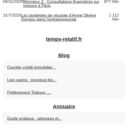
04/11/2025
Monsieur Z : Consultations financières sur
877 Hits
mesure à Paris
31/7/2025
Les stratégies de réussite d'Armel Silvère
1 112
Dongou dans l'entrepreneuriat
Hits
temps-relatif.fr
Blog
Courtier crédit immobilier...
Live casino : pourquoi les...
Prélèvement Tolanos :...
Annuaire
Guide pratique : adresses et...