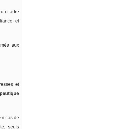
 un cadre
fiance, et
ormés aux
resses et
peutique
 En cas de
te, seuls