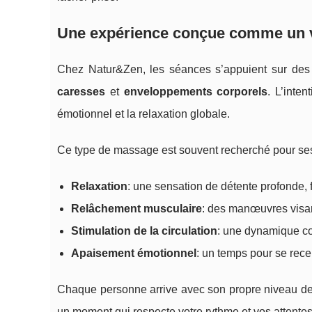
Une expérience conçue comme un v
Chez Natur&Zen, les séances s’appuient sur des 
caresses
et
enveloppements corporels
. L’inte
émotionnel et la relaxation globale.
Ce type de massage est souvent recherché pour ses 
Relaxation
: une sensation de détente profonde,
Relâchement musculaire
: des manœuvres visan
Stimulation de la circulation
: une dynamique cor
Apaisement émotionnel
: un temps pour se recen
Chaque personne arrive avec son propre niveau de s
un moment qui respecte votre rythme et vos attentes,