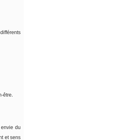
ifférents
‑être.
e envie du
t et sens