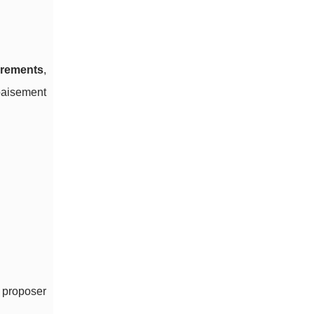
urements
,
apaisement
e proposer