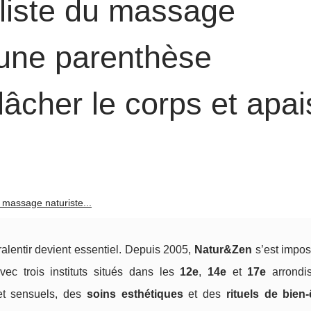
liste du massage
: une parenthèse
lâcher le corps et apai
 massage naturiste...
ralentir devient essentiel. Depuis 2005,
Natur&Zen
s’est impo
avec trois instituts situés dans les
12e
,
14e
et
17e
arrondi
et sensuels, des
soins esthétiques
et des
rituels de bien‑