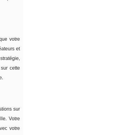
que votre
éateurs et
stratégie,
sur cette
e.
stions sur
lle. Votre
vec votre