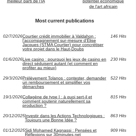
meilleur parti de l'IA
potentiel économique
de l'art africain
Most current publications
02/7/2026
Courtier crédit immobilier à Valdahon :
146 Hits
l’accompagnement sur-mesure d’Élise
Jacques (STMA Courtier) pour concrétiser
votre projet dans le Haut-Doubs
01/6/2026
Live casino : pourquoi les jeux de casino en
230 Hits
direct séduisent autant (et comment en
profiter au mieux)
29/3/2026
Prélèvement Tolanos : contester, demander
522 Hits
un remboursement et simplifier vos
démarches
19/1/2026
Collagène de type I : à quoi sert-il et
815 Hits
comment soutenir naturellement sa
production ?
20/12/2025
Investir dans les Actions Technologiques :
863 Hits
Toujours une Bonne Idée ?
01/12/2025
Sidi Mohamed Kagnassi : Pensées et
909 Hits
Réflexions sur 30minutes.net