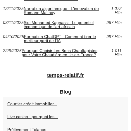
12/11/2025
Narration algorithmique : L'innovation de
1 072
Romane Maltnoy
Hits
03/11/2025
Sidi Mohamed Kagnassi : Le potentiel
967 Hits
économique de l'art africain
04/10/2025
Formation ChatGPT : Comment tirer le
997 Hits
meilleur parti de l'IA
22/9/2025
Pourquoi Choisir Les Bons Chauffagistes
1 011
pour Votre Chaudière en Île-de-France?
Hits
temps-relatif.fr
Blog
Courtier crédit immobilier...
Live casino : pourquoi les...
Prélèvement Tolanos :...