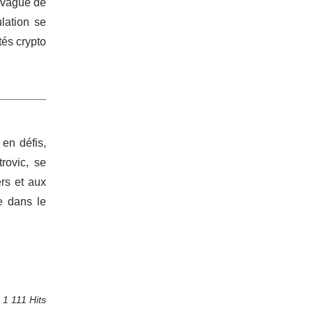
 vague de
lation se
tés crypto
en défis,
trovic, se
rs et aux
e dans le
1 111 Hits