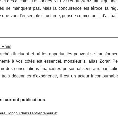
et des altcoins, l’essor des NFT 2.0 et du Web3, ainsi qu’une
és ne manquent pas. Mais la concurrence est féroce, la régu
ose une vue d’ensemble structurée, pensée comme un fil d’actuali
 Paris
hés fluctuent et où les opportunités peuvent se transformer 
imenté à vos côtés est essentiel.
monsieur z
, alias Zoran Pe
ir des consultations financières personnalisées aux particulie
 trois décennies d'expérience, il est un acteur incontournabl
st current publications
lvère Dongou dans l'entrepreneuriat