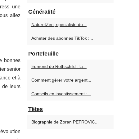
tress, une
Généralité
ous allez
NaturetZen, spécialiste du...
Acheter des abonnés TikTok :...
Portefeuille
de bonnes
Edmond de Rothschild : la...
ier senior
rance et à
Comment gérer votre argent...
n de leurs
Conseils en investissement :...
Têtes
Biographie de Zoran PETROVIC...
évolution