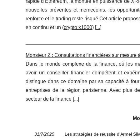
rapide d’Ethereum, la montée en puissance de XRP 
nouvelles préventes et memecoins, les opportunit
renforce et le trading reste risqué.Cet article prop
en continu et un (
crypto x1000
) [
...
]
Monsieur Z : Consultations financières sur mesure à
Dans le monde complexe de la finance, où les marc
avoir un conseiller financier compétent et expér
distingue dans ce domaine par sa capacité à fourn
entreprises de la région parisienne. Avec plus de
secteur de la finance [
...
]
Mo
31/7/2025
Les stratégies de réussite d'Armel Si