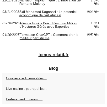
12/11/2025
Narration algorithmique : L'innovation de
1 070
Romane Maltnoy
Hits
03/11/2025
Sidi Mohamed Kagnassi : Le potentiel
964 Hits
économique de l'art africain
05/10/2025
Alliance Forêts Bois : Plus d'un Million
1 041
d'Hectares Gérés avec Expertise
Hits
04/10/2025
Formation ChatGPT : Comment tirer le
995 Hits
meilleur parti de l'IA
temps-relatif.fr
Blog
Courtier crédit immobilier...
Live casino : pourquoi les...
Prélèvement Tolanos :...