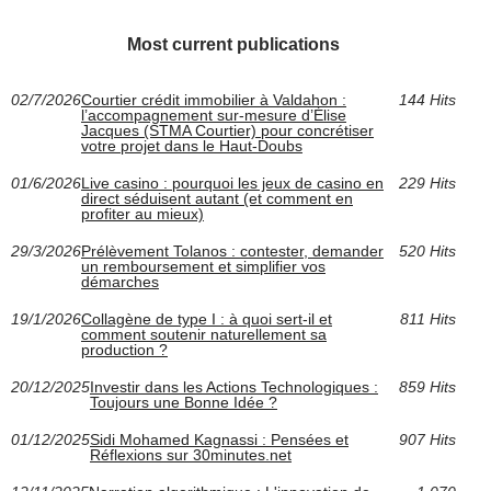
Most current publications
02/7/2026
Courtier crédit immobilier à Valdahon :
144 Hits
l’accompagnement sur-mesure d’Élise
Jacques (STMA Courtier) pour concrétiser
votre projet dans le Haut-Doubs
01/6/2026
Live casino : pourquoi les jeux de casino en
229 Hits
direct séduisent autant (et comment en
profiter au mieux)
29/3/2026
Prélèvement Tolanos : contester, demander
520 Hits
un remboursement et simplifier vos
démarches
19/1/2026
Collagène de type I : à quoi sert-il et
811 Hits
comment soutenir naturellement sa
production ?
20/12/2025
Investir dans les Actions Technologiques :
859 Hits
Toujours une Bonne Idée ?
01/12/2025
Sidi Mohamed Kagnassi : Pensées et
907 Hits
Réflexions sur 30minutes.net