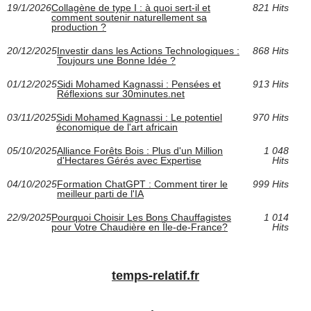
19/1/2026
Collagène de type I : à quoi sert-il et
821 Hits
comment soutenir naturellement sa
production ?
20/12/2025
Investir dans les Actions Technologiques :
868 Hits
Toujours une Bonne Idée ?
01/12/2025
Sidi Mohamed Kagnassi : Pensées et
913 Hits
Réflexions sur 30minutes.net
03/11/2025
Sidi Mohamed Kagnassi : Le potentiel
970 Hits
économique de l'art africain
05/10/2025
Alliance Forêts Bois : Plus d'un Million
1 048
d'Hectares Gérés avec Expertise
Hits
04/10/2025
Formation ChatGPT : Comment tirer le
999 Hits
meilleur parti de l'IA
22/9/2025
Pourquoi Choisir Les Bons Chauffagistes
1 014
pour Votre Chaudière en Île-de-France?
Hits
temps-relatif.fr