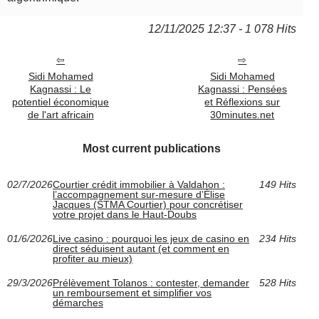
12/11/2025 12:37 - 1 078 Hits
Sidi Mohamed
Sidi Mohamed
Kagnassi : Le
Kagnassi : Pensées
potentiel économique
et Réflexions sur
de l'art africain
30minutes.net
Most current publications
02/7/2026
Courtier crédit immobilier à Valdahon :
149 Hits
l’accompagnement sur-mesure d’Élise
Jacques (STMA Courtier) pour concrétiser
votre projet dans le Haut-Doubs
01/6/2026
Live casino : pourquoi les jeux de casino en
234 Hits
direct séduisent autant (et comment en
profiter au mieux)
29/3/2026
Prélèvement Tolanos : contester, demander
528 Hits
un remboursement et simplifier vos
démarches