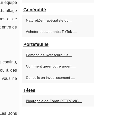
eur équipe
Généralité
chauffage
mes et de
NaturetZen, spécialiste du...
 entre de
Acheter des abonnés TikTok :...
Portefeuille
Edmond de Rothschild : la...
e continu,
Comment gérer votre argent...
 ou à des
Conseils en investissement :...
e vous ne
Têtes
Biographie de Zoran PETROVIC...
c Les Bons