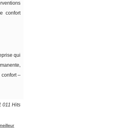
ventions
e confort
prise qui
ermanente,
 confort –
1 011 Hits
eilleur