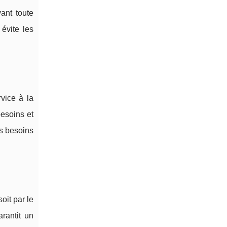
ant toute
évite les
rvice à la
besoins et
es besoins
oit par le
rantit un