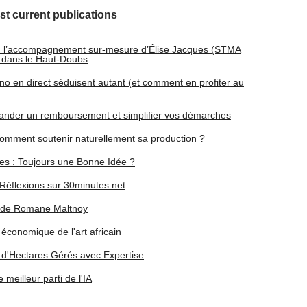
st current publications
n : l’accompagnement sur-mesure d’Élise Jacques (STMA
et dans le Haut-Doubs
ino en direct séduisent autant (et comment en profiter au
mander un remboursement et simplifier vos démarches
t comment soutenir naturellement sa production ?
ues : Toujours une Bonne Idée ?
Réflexions sur 30minutes.net
on de Romane Maltnoy
économique de l'art africain
on d'Hectares Gérés avec Expertise
meilleur parti de l'IA