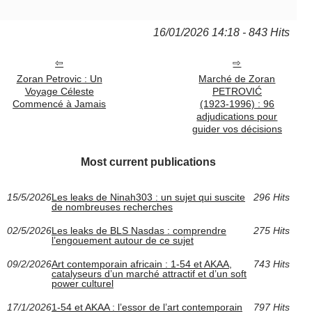
16/01/2026 14:18 - 843 Hits
Zoran Petrovic : Un
Marché de Zoran
Voyage Céleste
PETROVIĆ
Commencé à Jamais
(1923‑1996) : 96
adjudications pour
guider vos décisions
Most current publications
15/5/2026
Les leaks de Ninah303 : un sujet qui suscite
296 Hits
de nombreuses recherches
02/5/2026
Les leaks de BLS Nasdas : comprendre
275 Hits
l’engouement autour de ce sujet
09/2/2026
Art contemporain africain : 1-54 et AKAA,
743 Hits
catalyseurs d’un marché attractif et d’un soft
power culturel
17/1/2026
1-54 et AKAA : l’essor de l’art contemporain
797 Hits