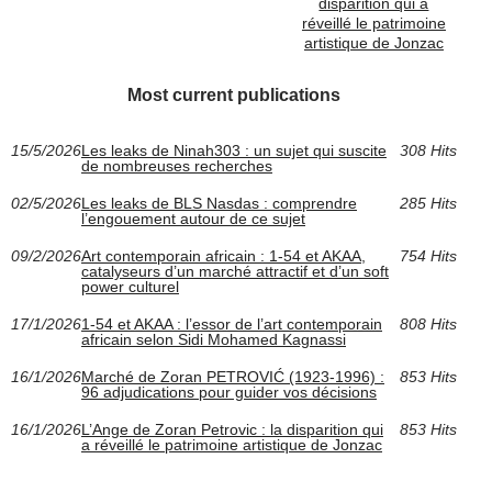
disparition qui a
réveillé le patrimoine
artistique de Jonzac
Most current publications
15/5/2026
Les leaks de Ninah303 : un sujet qui suscite
308 Hits
de nombreuses recherches
02/5/2026
Les leaks de BLS Nasdas : comprendre
285 Hits
l’engouement autour de ce sujet
09/2/2026
Art contemporain africain : 1-54 et AKAA,
754 Hits
catalyseurs d’un marché attractif et d’un soft
power culturel
17/1/2026
1-54 et AKAA : l’essor de l’art contemporain
808 Hits
africain selon Sidi Mohamed Kagnassi
16/1/2026
Marché de Zoran PETROVIĆ (1923‑1996) :
853 Hits
96 adjudications pour guider vos décisions
16/1/2026
L’Ange de Zoran Petrovic : la disparition qui
853 Hits
a réveillé le patrimoine artistique de Jonzac